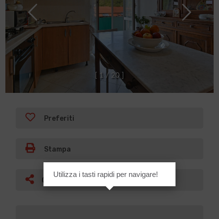
[
1
/
2
0
]
Preferiti
Stampa
Utilizza i tasti rapidi per navigare!
Condividi