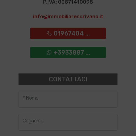
P.IVA: 00871410098
info@immobiliarescrivano.it
01967404 ...
+3933887 ...
CONTATTACI
* Nome
Cognome