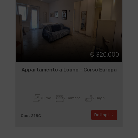
€ 320.000
Appartamento a Loano - Corso Europa
75 mq
2 Camere
2 Bagni
Dettagli
Cod. 218C