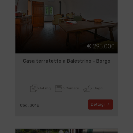
€ 295.000
Casa terratetto a Balestrino - Borgo
244 mq
3 Camere
2 Bagni
Dettagli
Cod. 301E