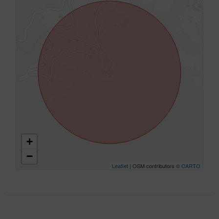
+
−
Leaflet
| OSM contributors ©
CARTO