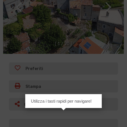
[
1
/
2
0
]
Preferiti
Stampa
Utilizza i tasti rapidi per navigare!
Condividi