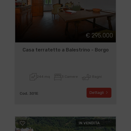
€ 295.000
Casa terratetto a Balestrino - Borgo
244 mq
3 Camere
2 Bagni
Dettagli
Cod. 301E
IN VENDITA