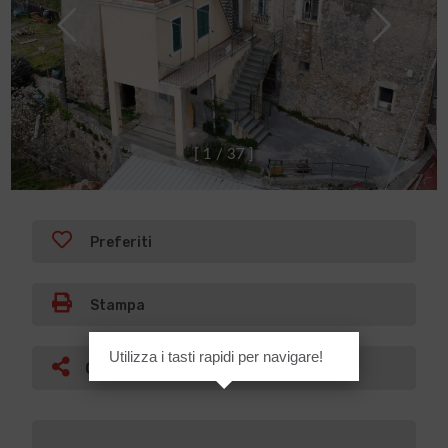
[
1
/
3
7
]
Preferiti
Stampa
Utilizza i tasti rapidi per navigare!
Condividi